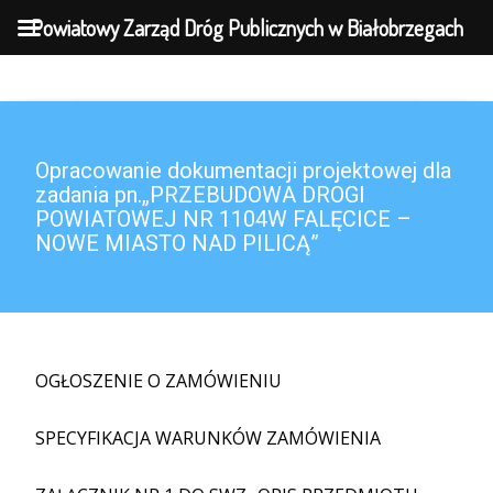
MENU
Powiatowy Zarząd Dróg Publicznych w Białobrzegach
Opracowanie dokumentacji projektowej dla
zadania pn.„PRZEBUDOWA DROGI
POWIATOWEJ NR 1104W FALĘCICE –
NOWE MIASTO NAD PILICĄ”
OGŁOSZENIE O ZAMÓWIENIU
SPECYFIKACJA WARUNKÓW ZAMÓWIENIA