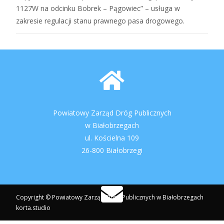
1127W na odcinku Bobrek – Pągowiec” – usługa w
zakresie regulacji stanu prawnego pasa drogowego.
Powiatowy Zarząd Dróg Publicznych
w Białobrzegach
ul. Kościelna 109
26-800 Białobrzegi
Copyright © Powiatowy Zarząd Dróg Publicznych w Białobrzegach
korta.studio