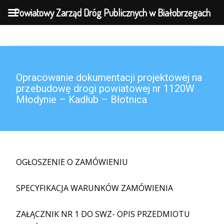
MENU
Powiatowy Zarząd Dróg Publicznych w Białobrzegach
Opracowanie dokumentacji projektowej na
przebudowę drogi powiatowej nr 1120W
Młodynie – Kadłub – Błotnica
OGŁOSZENIE O ZAMÓWIENIU
SPECYFIKACJA WARUNKÓW ZAMÓWIENIA
ZAŁĄCZNIK NR 1 DO SWZ- OPIS PRZEDMIOTU