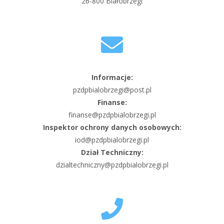
26-800 Białobrzegi
Informacje:
pzdpbialobrzegi@post.pl
Finanse:
finanse@pzdpbialobrzegi.pl
Inspektor ochrony danych osobowych:
iod@pzdpbialobrzegi.pl
Dział Techniczny:
dzialtechniczny@pzdpbialobrzegi.pl