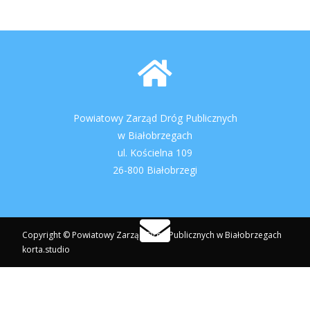
Powiatowy Zarząd Dróg Publicznych
w Białobrzegach
ul. Kościelna 109
26-800 Białobrzegi
Copyright © Powiatowy Zarząd Dróg Publicznych w Białobrzegach
korta.studio
pzdpbialobrzegi@post.pl