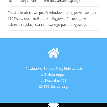
rozpadowej z transportem do Zamawiającego.
Zapytanie ofertowe pn.„Przebudowa drogi powiatowej nr
1127W na odcinku Bobrek – Pągowiec” – usługa w
zakresie regulacji stanu prawnego pasa drogowego.
Powiatowy Zarząd Dróg Publicznych
w Białobrzegach
ul. Kościelna 109
26-800 Białobrzegi