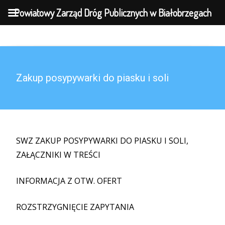
MENU
Powiatowy Zarząd Dróg Publicznych w Białobrzegach
Zakup posypywarki do piasku i soli
SWZ ZAKUP POSYPYWARKI DO PIASKU I SOLI,
ZAŁĄCZNIKI W TREŚCI
INFORMACJA Z OTW. OFERT
ROZSTRZYGNIĘCIE ZAPYTANIA