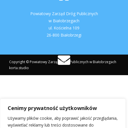
Powiatowy Zarząd Dróg Publicznych
w Białobrzegach
ul. Kościelna 109
26-800 Białobrzegi
Copyright © Powiatowy Zarząd Dróg Publicznych w Białobrzegach
korta.studio
pzdpbialobrzegi@post.pl
Cenimy prywatność użytkowników
Używamy plików cookie, aby poprawić jakość przeglądania,
+48 613 23 38
wyświetlać reklamy lub treści dostosowane do