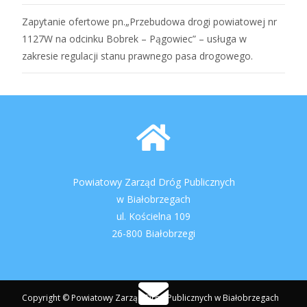
Zapytanie ofertowe pn.„Przebudowa drogi powiatowej nr
1127W na odcinku Bobrek – Pągowiec” – usługa w
zakresie regulacji stanu prawnego pasa drogowego.
Powiatowy Zarząd Dróg Publicznych
w Białobrzegach
ul. Kościelna 109
26-800 Białobrzegi
Copyright © Powiatowy Zarząd Dróg Publicznych w Białobrzegach