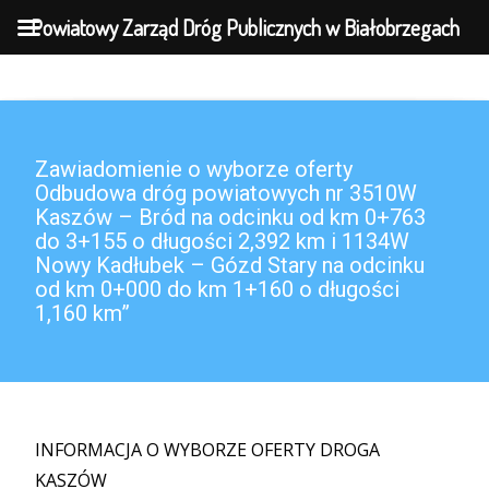
MENU
Powiatowy Zarząd Dróg Publicznych w Białobrzegach
Zawiadomienie o wyborze oferty
Odbudowa dróg powiatowych nr 3510W
Kaszów – Bród na odcinku od km 0+763
do 3+155 o długości 2,392 km i 1134W
Nowy Kadłubek – Gózd Stary na odcinku
od km 0+000 do km 1+160 o długości
1,160 km”
INFORMACJA O WYBORZE OFERTY DROGA
KASZÓW