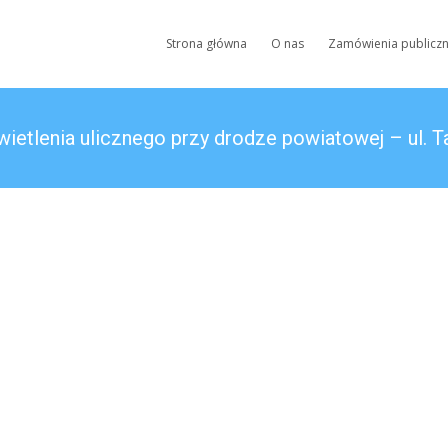
Skip
to
Strona główna
O nas
Zamówienia publicz
content
ietlenia ulicznego przy drodze powiatowej – ul. T